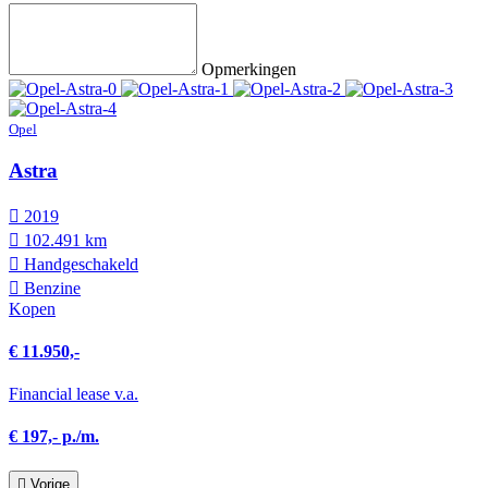
Opmerkingen
Opel
Astra
2019
102.491 km
Hand­geschakeld
Benzine
Kopen
€ 11.950,-
Financial lease v.a.
€ 197,- p./m.
Vorige