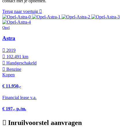
contact met je opnemen.
Terug naar voertuig
Opel
Astra
2019
102.491 km
Hand­geschakeld
Benzine
Kopen
€ 11.950,-
Financial lease v.a.
€ 197,- p./m.
Inruilvoorstel aanvragen