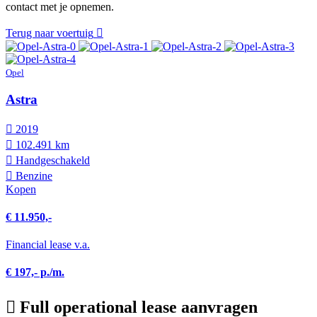
contact met je opnemen.
Terug naar voertuig
Opel
Astra
2019
102.491 km
Hand­geschakeld
Benzine
Kopen
€ 11.950,-
Financial lease v.a.
€ 197,- p./m.
Full operational lease aanvragen