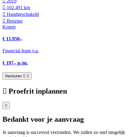
2019
102.491 km
Hand­geschakeld
Benzine
Kopen
€ 11.950,-
Financial lease v.a.
€ 197,- p./m.
Versturen
Proefrit inplannen
Bedankt voor je aanvraag
Je aanvraag is succesvol verzonden. We zullen zo snel mogelijk