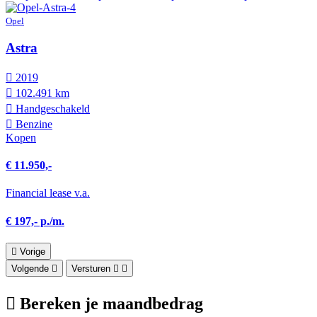
Opel
Astra
2019
102.491 km
Hand­geschakeld
Benzine
Kopen
€ 11.950,-
Financial lease v.a.
€ 197,- p./m.
Vorige
Volgende
Versturen
Bereken je maandbedrag