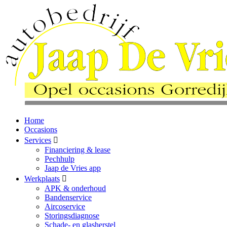
Home
Occasions
Services
Financiering & lease
Pechhulp
Jaap de Vries app
Werkplaats
APK & onderhoud
Bandenservice
Aircoservice
Storingsdiagnose
Schade- en glasherstel