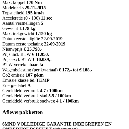
Max. koppel
170 Nm
Modelreeks
29-11-2015
Topsnelheid
195 km/h
Acceleratie (0 - 100)
11 sec
Aantal versnellingen
5
Gewicht
1.178 kg
Max. trekgewicht
1.150 kg
Datum eerste uitgifte
22-09-2019
Datum eerste toelating
22-09-2019
Nieuwprijs
€ 25.798,-
Prijs incl. BTW
€ 11.950,-
Prijs excl. BTW
€ 10.039,-
BTW verrekenbaar
Ja
Wegenbelasting (per kwartaal)
€ 172,- tot € 188,-
Co2 emissie
107 g/km
Emissie klasse
6d-TEMP
Energie label
A
Gemiddeld verbruik
4.7 / 100km
Gemiddeld verbruik stad
5.5 / 100km
Gemiddeld verbruik snelweg
4.1 / 100km
Afleverpakketten
6MND VOLLEDIGE GARANTIE INBEGREPEN EN