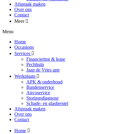
Afspraak maken
Over ons
Contact
Meer
Menu
Home
Occasions
Services
Financiering & lease
Pechhulp
Jaap de Vries app
Werkplaats
APK & onderhoud
Bandenservice
Aircoservice
Storingsdiagnose
Schade- en glasherstel
Afspraak maken
Over ons
Contact
Home