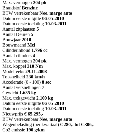
Max. vermogen
204 pk
Brandstof
Benzine
BTW verrekenbaar
Nee, marge auto
Datum eerste uitgifte
06-05-2010
Datum eerste toelating
10-03-2011
Aantal zitplaatsen
5
Aantal Deuren
5
Bouwjaar
2010
Bouwmaand
Mei
Cilinderinhoud
1.796 cc
Aantal cilinders
4
Max. vermogen
204 pk
Max. koppel
310 Nm
Modelreeks
29-11-2008
Topsnelheid
230 km/h
Acceleratie (0 - 100)
8 sec
Aantal versnellingen
7
Gewicht
1.635 kg
Max. trekgewicht
2.100 kg
Datum eerste uitgifte
06-05-2010
Datum eerste toelating
10-03-2011
Nieuwprijs
€ 65.295,-
BTW verrekenbaar
Nee, marge auto
Wegenbelasting (per kwartaal)
€ 280,- tot € 306,-
Co2 emissie
190 g/km