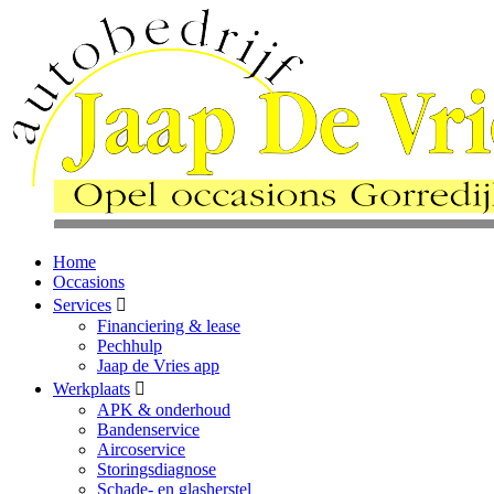
Home
Occasions
Services
Financiering & lease
Pechhulp
Jaap de Vries app
Werkplaats
APK & onderhoud
Bandenservice
Aircoservice
Storingsdiagnose
Schade- en glasherstel